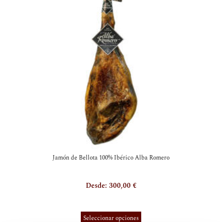
variantes.
Las
opciones
se
pueden
elegir
en
la
página
de
producto
Jamón de Bellota 100% Ibérico Alba Romero
Desde:
300,00
€
Seleccionar opciones