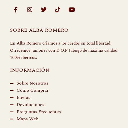
F
I
T
T
Y
a
n
w
i
o
c
s
i
k
u
e
t
t
t
t
SOBRE ALBA ROMERO
b
a
t
o
u
o
g
e
k
b
o
r
r
e
En Alba Romero criamos a los cerdos en total libertad.
k
a
Ofrecemos jamones con D.O.P Jabugo de máxima calidad
-
m
100% ibéricos.
f
INFORMACIÓN
Sobre Nosotros
Cómo Comprar
Envíos
Devoluciones
Preguntas Frecuentes
Mapa Web