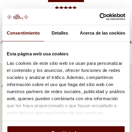
Valorado
con
4.71
de
5
Consentimiento
Detalles
Acerca de las cookies
Si tienes alguna duda puedes contactar con nosotros a través
del
formulario de contacto
o a través de nuestros teléfonos
+34
670 498 114
y
+34 625 572 313
Esta página web usa cookies
Las cookies de este sitio web se usan para personalizar
NUESTRAS GARANTÍAS
el contenido y los anuncios, ofrecer funciones de redes
sociales y analizar el tráfico. Además, compartimos
Desde 1994 elaborando Jamones y Embutidos de Calidad.
información sobre el uso que haga del sitio web con
nuestros partners de redes sociales, publicidad y análisis
web, quienes pueden combinarla con otra información
que les haya proporcionado o que hayan recopilado a
- Comprometidos con la
calidad del producto.
partir del uso que haya hecho de sus servicios.
-
Entrega en 24 – 48 horas
en Peninsula.
-
Somos Ganaderos.
Realizamos el proceso completo de
principio a fin.