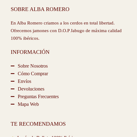
e
t
t
t
t
SOBRE ALBA ROMERO
b
a
t
o
u
o
g
e
k
b
o
r
r
e
En Alba Romero criamos a los cerdos en total libertad.
k
a
Ofrecemos jamones con D.O.P Jabugo de máxima calidad
-
m
100% ibéricos.
f
INFORMACIÓN
Sobre Nosotros
Cómo Comprar
Envíos
Devoluciones
Preguntas Frecuentes
Mapa Web
TE RECOMENDAMOS