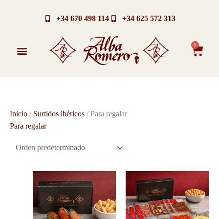
Ir
al
+34 670 498 114
+34 625 572 313
contenido
0
Carri
Paletas de Jamón Ibérico
Surtidos ibéricos
Identificarse / Mi Cuenta
Inicio
/
Surtidos ibéricos
/ Para regalar
Para regalar