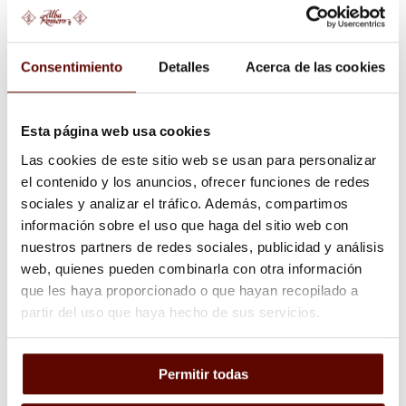
BUSCAR PRODUCTO
Consentimiento
Detalles
Acerca de las cookies
S
Esta página web usa cookies
e
Las cookies de este sitio web se usan para personalizar
a
el contenido y los anuncios, ofrecer funciones de redes
r
sociales y analizar el tráfico. Además, compartimos
información sobre el uso que haga del sitio web con
c
nuestros partners de redes sociales, publicidad y análisis
h
web, quienes pueden combinarla con otra información
.
que les haya proporcionado o que hayan recopilado a
.
partir del uso que haya hecho de sus servicios.
.
Permitir todas