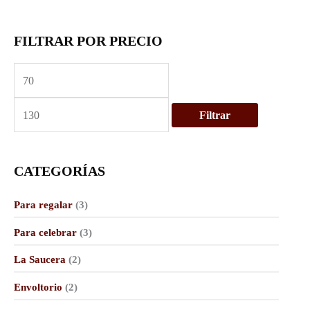
FILTRAR POR PRECIO
P
P
r
r
e
e
c
c
Filtrar
i
i
o
o
CATEGORÍAS
m
m
í
á
Para regalar
(3)
n
x
Para celebrar
(3)
i
i
m
m
La Saucera
(2)
o
o
Envoltorio
(2)