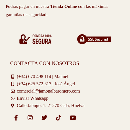
Podrás pagar en nuestra
Tienda Online
con las máximas
garantías de seguridad.
CONTACTA CON NOSOTROS
(+34) 670 498 114 | Manuel
(+34) 625 572 313 | José Ángel
comercial@jamonalbaromero.com
Enviar Whatsapp
Calle Jabugo, 1. 21270 Cala, Huelva
F
I
T
T
Y
a
n
w
i
o
c
s
i
k
u