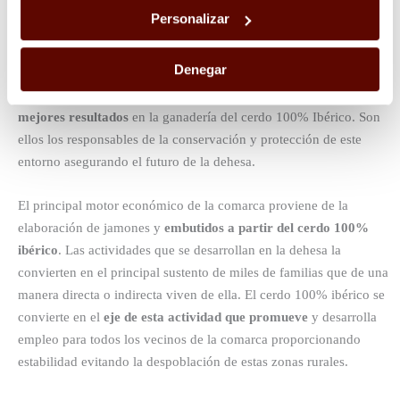
Nuestros animales están siempre acompañados de nuestros
Personalizar
ganaderos y cuentan con la supervisión de
nuestros equipos de
veterinarios
velando por su bienestar.
Denegar
Este equipo de expertos acumula años de experiencia y
conocimiento en el cuidado de estos animales,
logrando los
mejores resultados
en la ganadería del cerdo 100% Ibérico. Son
ellos los responsables de la conservación y protección de este
entorno asegurando el futuro de la dehesa.
El principal motor económico de la comarca proviene de la
elaboración de jamones y
embutidos a partir del cerdo 100%
ibérico
. Las actividades que se desarrollan en la dehesa la
convierten en el principal sustento de miles de familias que de una
manera directa o indirecta viven de ella. El cerdo 100% ibérico se
convierte en el
eje de esta actividad que promueve
y desarrolla
empleo para todos los vecinos de la comarca proporcionando
estabilidad evitando la despoblación de estas zonas rurales.