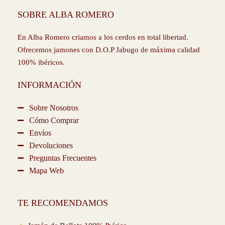
e
t
t
t
t
SOBRE ALBA ROMERO
b
a
t
o
u
o
g
e
k
b
o
r
r
e
En Alba Romero criamos a los cerdos en total libertad.
k
a
Ofrecemos jamones con D.O.P Jabugo de máxima calidad
-
m
100% ibéricos.
f
INFORMACIÓN
Sobre Nosotros
Cómo Comprar
Envíos
Devoluciones
Preguntas Frecuentes
Mapa Web
TE RECOMENDAMOS