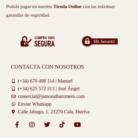
Podrás pagar en nuestra
Tienda Online
con las máximas
garantías de seguridad.
CONTACTA CON NOSOTROS
(+34) 670 498 114 | Manuel
(+34) 625 572 313 | José Ángel
comercial@jamonalbaromero.com
Enviar Whatsapp
Calle Jabugo, 1. 21270 Cala, Huelva
F
I
T
T
Y
a
n
w
i
o
c
s
i
k
u