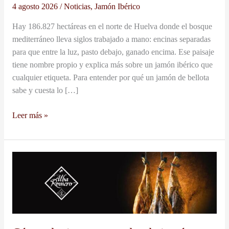
el
4 agosto 2026
/
Noticias
,
Jamón Ibérico
jamón
Hay 186.827 hectáreas en el norte de Huelva donde el bosque
ibérico
mediterráneo lleva siglos trabajado a mano: encinas separadas
para que entre la luz, pasto debajo, ganado encima. Ese paisaje
tiene nombre propio y explica más sobre un jamón ibérico que
cualquier etiqueta. Para entender por qué un jamón de bellota
sabe y cuesta lo […]
Leer más »
Cómo
elegir
un
proveedor
de
jamón