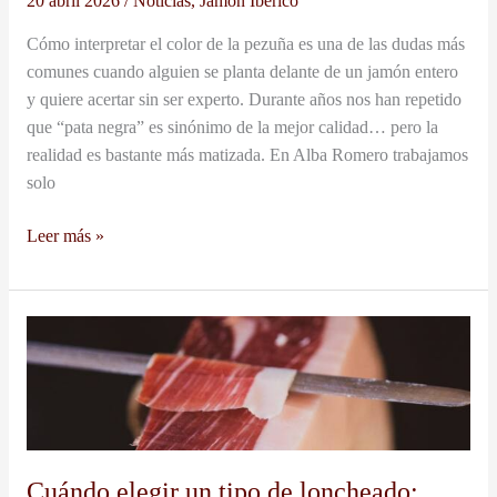
20 abril 2026
/
Noticias
,
Jamón Ibérico
comprar
Cómo interpretar el color de la pezuña es una de las dudas más
comunes cuando alguien se planta delante de un jamón entero
y quiere acertar sin ser experto. Durante años nos han repetido
que “pata negra” es sinónimo de la mejor calidad… pero la
realidad es bastante más matizada. En Alba Romero trabajamos
solo
Leer más »
Cuándo
elegir
un
tipo
de
loncheado:
Cuándo elegir un tipo de loncheado:
fino,