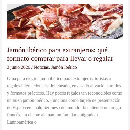
Jamón
ibérico
para
extranjeros:
qué
formato
Jamón ibérico para extranjeros: qué
comprar
formato comprar para llevar o regalar
para
llevar
3 junio 2026
/
Noticias
,
Jamón Ibérico
o
Guía para elegir jamón ibérico para extranjeros, turistas o
regalar
regalos internacionales: loncheado, envasado al vacío, surtidos
y formatos prácticos. Hay pocos regalos tan reconocibles como
un buen jamón ibérico. Funciona como tarjeta de presentación
de España en cualquier mesa del mundo: lo entiende un amigo
francés, un cliente alemán, un familiar emigrado a
Latinoamérica o