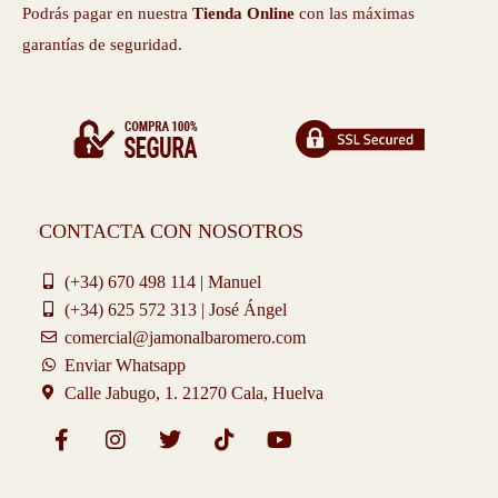
Podrás pagar en nuestra
Tienda Online
con las máximas
garantías de seguridad.
CONTACTA CON NOSOTROS
(+34) 670 498 114 | Manuel
(+34) 625 572 313 | José Ángel
comercial@jamonalbaromero.com
Enviar Whatsapp
Calle Jabugo, 1. 21270 Cala, Huelva
F
I
T
T
Y
a
n
w
i
o
c
s
i
k
u