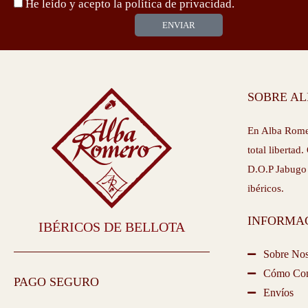
Politica-
He leído y acepto la
política de privacidad.
privacidad
ENVIAR
SOBRE A
En Alba Romer
total liberta
D.O.P Jabugo
ibéricos.
INFORMA
IBÉRICOS DE BELLOTA
Sobre Nos
Cómo Co
PAGO SEGURO
Envíos