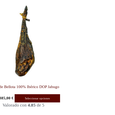
Este
producto
tiene
múltiples
variantes.
Las
opciones
se
pueden
elegir
en
la
de Bellota 100% Ibérico DOP Jabugo
página
385,00
€
Seleccionar opciones
de
Valorado con
4.85
de 5
producto