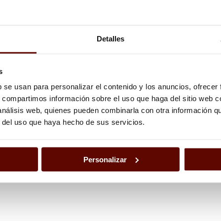
-6,5 kg (De 2.60kg a 2.80kg de Jamón aprox.)
,5-7 kg (De 2.80kg a 3.00kg de Jamón aprox.)
-7,5 kg (De 3.10kg a 3.30kg de Jamón aprox.)
Detalles
,5-8 kg (De 3.30kg a 3.50kg de Jamón aprox.)
-8,5 kg (De 3.50kg a 3.70kg de Jamón aprox.)
s
,5-9 kg (De 3.80kg a 4.00kg de Jamón aprox.)
b se usan para personalizar el contenido y los anuncios, ofrecer
-9,5 kg (De 4.00kg a 4.20kg de Jamón aprox.)
s, compartimos información sobre el uso que haga del sitio web 
 análisis web, quienes pueden combinarla con otra información q
r del uso que haya hecho de sus servicios.
Personalizar