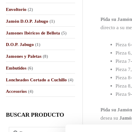
Envoltorio
(2)
Pida su Jamón
Jamón D.O.P. Jabugo
(1)
directo a su me
Jamones Ibéricos de Bellota
(5)
Pieza 6-
D.O.P. Jabugo
(1)
Pieza 6,
Jamones y Paletas
(8)
Pieza 7-
Embutidos
(6)
Pieza 7,
Pieza 8-
Loncheados Cortado a Cuchillo
(4)
Pieza 8,
Accesorios
(4)
Pieza 9-
Pida su Jamón
BUSCAR PRODUCTO
desea su
Jamón
S