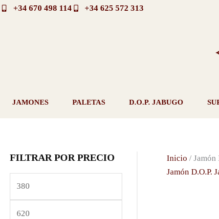
Ir
+34 670 498 114
+34 625 572 313
al
contenido
JAMONES
PALETAS
D.O.P. JABUGO
SU
FILTRAR POR PRECIO
Inicio
/ Jamón 
P
P
Jamón D.O.P. 
r
r
e
e
c
c