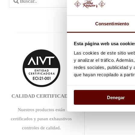
Pieza 6
e
Pieza 6
a
Pieza 7
Consentimiento
Pieza 7
r
Pieza 8
c
Esta página web usa cookie
Pieza 8
h
Las cookies de este sitio we
Pieza 9
y analizar el tráfico. Ademá
.
redes sociales, publicidad y
.
que hayan recopilado a parti
.
CALIDAD CERTIFICADA
Denegar
Nuestros productos están
certificados y pasan exhaustivos
controles de calidad.