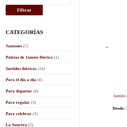
i
i
Filtrar
o
o
m
m
CATEGORÍAS
í
á
n
x
Jamones
(7)
i
i
Paletas de Jamón Ibérico
(1)
m
m
Surtidos ibéricos
(14)
o
o
Para el día a día
(4)
Para degustar
(4)
Jamón 
Para regalar
(3)
Desde:
Para celebrar
(3)
La Saucera
(2)