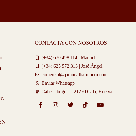
CONTACTA CON NOSOTROS
co
(+34) 670 498 114 | Manuel
(+34) 625 572 313 | José Ángel
a
comercial@jamonalbaromero.com
Enviar Whatsapp
Calle Jabugo, 1. 21270 Cala, Huelva
0%
F
I
T
T
Y
a
n
w
i
o
c
s
i
k
u
EN
e
t
t
t
t
b
a
t
o
u
o
g
e
k
b